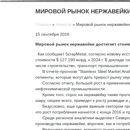
МИРОВОЙ РЫНОК НЕРЖАВЕЙКИ 
Главная
»
Новости
»
Мировой рынок нержавейки 
15 сентября 2016
Мировой рынок нержавейки достигнет стоимо
Как сообщает ScrapMetal, согласно новому исс
стоимости $ 127,190 млрд. к 2024 г. В докладе
числе строительство, транспорт, промышленное 
В отчете-прогнозе “Stainless Steel Market Anal
сегменты, которые могут дать прирост рынку не
Согласно отчету, большой рост в применении 
нефтехимической промышленности.
Кроме того, спрос на нержавейку также прогно
шару, скорее всего, приведет к росту разведки
Безусловно, еще одним важным сектором пром
что рост потребления начнется с конца 2016 и п
Среди регионов аналитики выделяют Северную 
производства нержавейки, впрочем, как и потре
Ведущими игроками мирового рынка нержавеюще