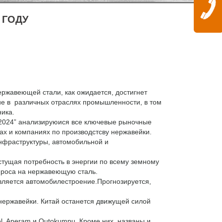
 ГОДУ
ржавеющей стали, как ожидается, достигнет
ние в различных отраслях промышленности, в том
ника.
To 2024” анализируюися все ключевые рыночные
ках и компаниях по производстсву нержавейки.
нфраструктуры, автомобильной и
тущая потребность в энергии по всему земному
 спроса на нержавеющую сталь.
ляется автомобилестроение.Прогнозируется,
ержавейки. Китай останется движущей силой
 Aperam и Outokumpu. Кроме них, названы и