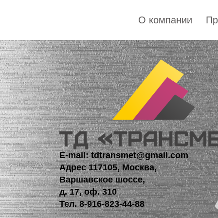
О компании
Пр
E-mail: tdtransmet@gmail.com
Адрес 117105, Москва,
Варшавское шоссе,
д. 17, оф. 310
Тел.
8-916-823-44-88