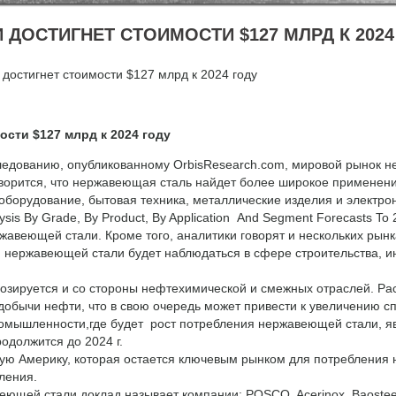
ДОСТИГНЕТ СТОИМОСТИ $127 МЛРД К 2024
достигнет стоимости $127 млрд к 2024 году
сти $127 млрд к 2024 году
ледованию, опубликованному OrbisResearch.com, мировой рынок не
 говорится, что нержавеющая сталь найдет более широкое примене
оборудование, бытовая техника, металлические изделия и электро
ysis By Grade, By Product, By Application And Segment Forecasts 
ржавеющей стали. Кроме того, аналитики говорят и нескольких рын
нержавеющей стали будет наблюдаться в сфере строительства, и
зируется и со стороны нефтехимической и смежных отраслей. Рас
 и добычи нефти, что в свою очередь может привести к увеличению
ышленности,где будет рост потребления нержавеющей стали, яв
родолжится до 2024 г.
Америку, которая остается ключевым рынком для потребления н
бления.
й стали доклад называет компании: POSCO, Acerinox, Baosteel,