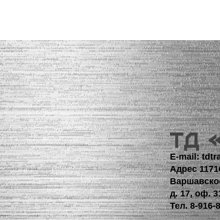
E-mail: td
Адрес 1171
Варшавско
д. 17, оф. 3
Тел.
8-916-