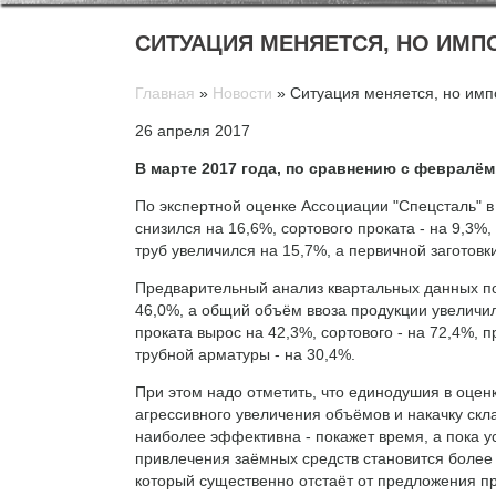
СИТУАЦИЯ МЕНЯЕТСЯ, НО ИМП
Главная
»
Новости
»
Ситуация меняется, но имп
26 апреля 2017
В марте 2017 года, по сравнению с февралё
По экспертной оценке Ассоциации "Спецсталь" 
снизился на 16,6%, сортового проката - на 9,3%
труб увеличился на 15,7%, а первичной заготовки
Предварительный анализ квартальных данных пок
46,0%, а общий объём ввоза продукции увеличилс
проката вырос на 42,3%, сортового - на 72,4%, п
трубной арматуры - на 30,4%.
При этом надо отметить, что единодушия в оцен
агрессивного увеличения объёмов и накачку скла
наиболее эффективна - покажет время, а пока у
привлечения заёмных средств становится более
который существенно отстаёт от предложения п