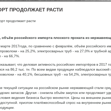
ОРТ ПРОДОЛЖАЕТ РАСТИ
орт продолжает расти
м, объём российского импорта плоского проката из нержавеющ
в марте 2017года, по сравнению с февралём, объём российского и
, проволоки - на 25,2%, электросварных труб - на 27,0% и трубно
 - на 66,7%.
азывает, что деловая активность российских импортёров в 2017 го
я на 86,2 тыс. тн. По всем видам продукции наблюдался высокий п
роволоки - на 40,1%, бесшовных труб - на 54,2%, электросварных тр
ке текущей ситуации на российском рынке нержавеющей стали среди
дских запасов. Другая - снизила объём закупок или продолжает уд
словия ведения бизнеса быстро меняются. Цены на внешнем рынке
 доступной. приэтом платёжеспособный спрос на внутреннем рынке
родукции.