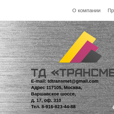
О компании
Пр
E-mail: tdtransmet@gmail.com
Адрес 117105, Москва,
Варшавское шоссе,
д. 17, оф. 310
Тел.
8-916-823-44-88