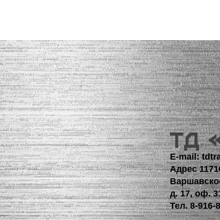
E-mail: td
Адрес 1171
Варшавско
д. 17, оф. 3
Тел.
8-916-