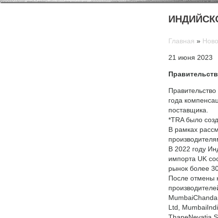
ИНДИЙСК
Главная
»
Ново
21 июня 2023
Правительств
Правительство
года компенса
поставщика.
*TRA было созд
В рамках расс
производителя
В 2022 году Ин
импорта UK сос
рынок более 30
После отмены 
производителей
MumbaiChandan S
Ltd, MumbaiIndi
ThaneNevatia St