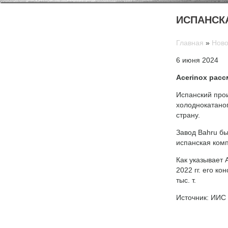
ИСПАНСК
Главная
»
Ново
6 июня 2024
Acerinox рас
Испанский про
холоднокатаног
страну.
Завод Bahru бы
испанская комп
Как указывает 
2022 гг. его ко
тыс. т.
Источник: ИИС