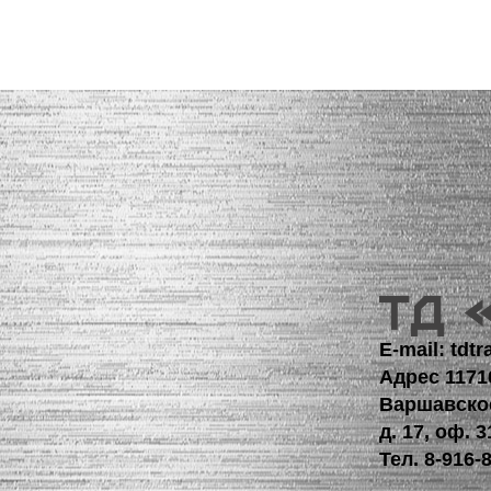
E-mail: td
Адрес 1171
Варшавско
д. 17, оф. 3
Тел.
8-916-