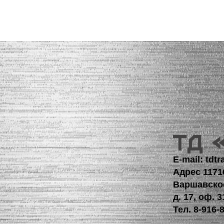
E-mail: td
Адрес 1171
Варшавско
д. 17, оф. 3
Тел.
8-916-