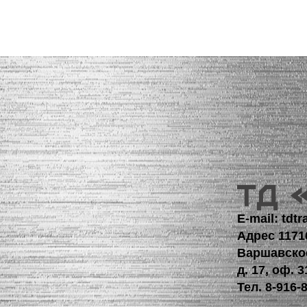
E-mail: td
Адрес 1171
Варшавско
д. 17, оф. 3
Тел.
8-916-